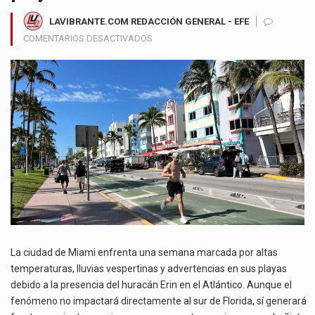
LAVIBRANTE.COM REDACCIÓN GENERAL - EFE
EN
COMENTARIOS DESACTIVADOS
MIAMI
INICIA
LA
SEMANA
CON
CALOR
EXTREMO,
LLUVIAS
EN
LA
TARDE
Y
ALERTA
POR
La ciudad de Miami enfrenta una semana marcada por altas
OLEAJE
temperaturas, lluvias vespertinas y advertencias en sus playas
PELIGROSO
debido a la presencia del huracán Erin en el Atlántico. Aunque el
EN
fenómeno no impactará directamente al sur de Florida, sí generará
LAS