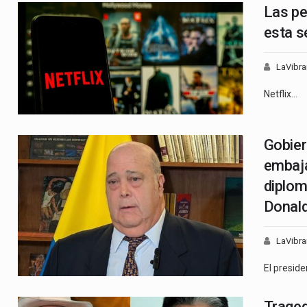
Las pe
esta s
LaVibra
Netflix…
Gobier
embaja
diplom
Donal
LaVibra
El presid
Traged