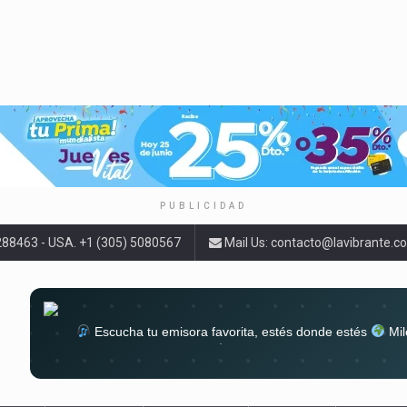
PUBLICIDAD
9288463 - USA. +1 (305) 5080567
Mail Us:
contacto@lavibrante.c
Escucha tu emisora favorita, estés donde estés
Mil
lugar
Conéctate al sonido que te a