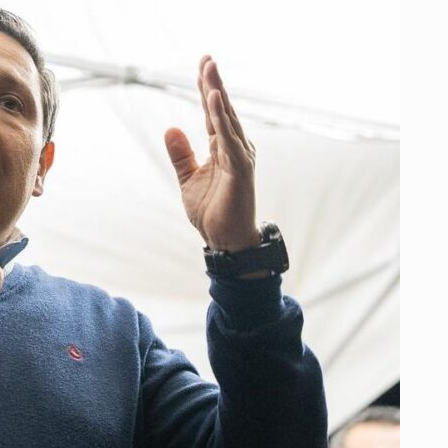
BILLONES
CON
NUEVA
REFORMA
TRIBUTARIA
ES
RIESGOSO
E
INCIERTO