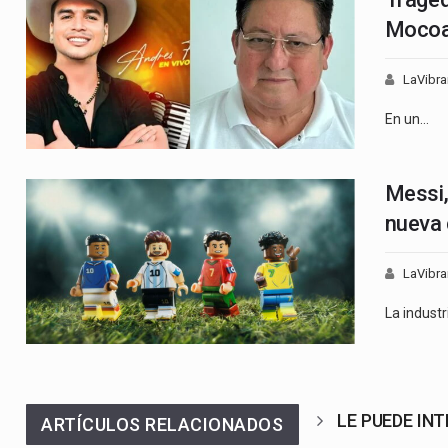
Mocoa 
LaVibra
En un…
Messi,
nueva 
LaVibra
La industr
LE PUEDE IN
ARTÍCULOS RELACIONADOS