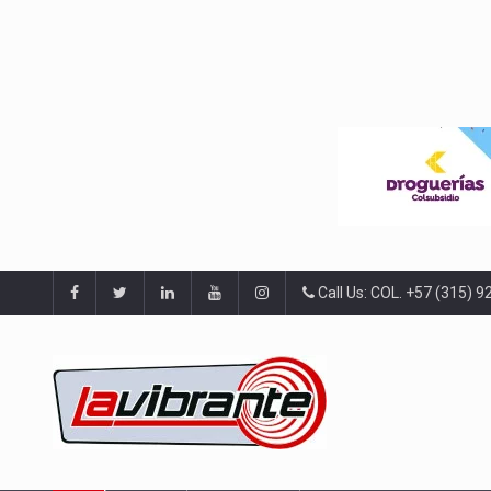
Call Us: COL. +57 (315) 