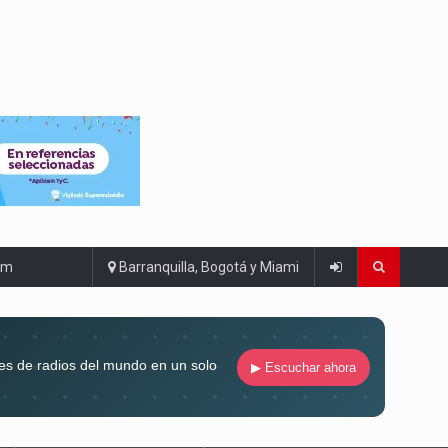
om
Barranquilla, Bogotá y Miami
es de radios del mundo en un solo
▶ Escuchar ahora
compaña siempre