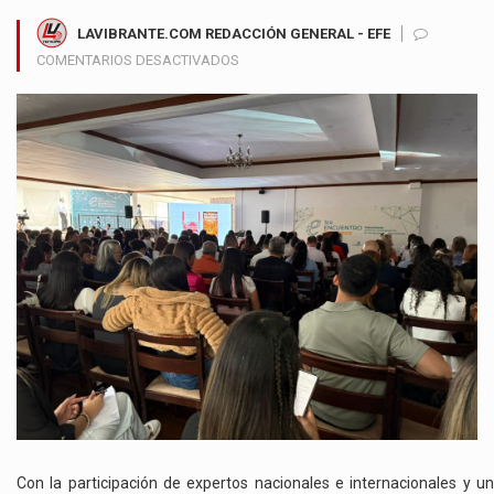
LAVIBRANTE.COM REDACCIÓN GENERAL - EFE
EN
COMENTARIOS DESACTIVADOS
MANIZALES
SE
CONSOLIDA
COMO
REFERENTE
LATINOAMERICANO
EN
INNOVACIÓN
EDUCATIVA
TRAS
EXITOSO
CIERRE
DEL
ENCUENTRO
E-
VIDENCE
Con la participación de expertos nacionales e internacionales y un