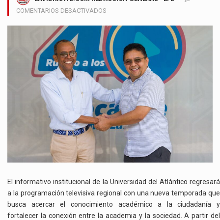
EN
COMENTARIOS DESACTIVADOS
MAGAZÍN
UNIVERSITARIO
VUELVE
A
LA
TELEVISIÓN
REGIONAL
PARA
MOSTRAR
EL
TALENTO
ACADÉMICO
DEL
CARIBE
El informativo institucional de la Universidad del Atlántico regresará
a la programación televisiva regional con una nueva temporada que
busca acercar el conocimiento académico a la ciudadanía y
fortalecer la conexión entre la academia y la sociedad. A partir del