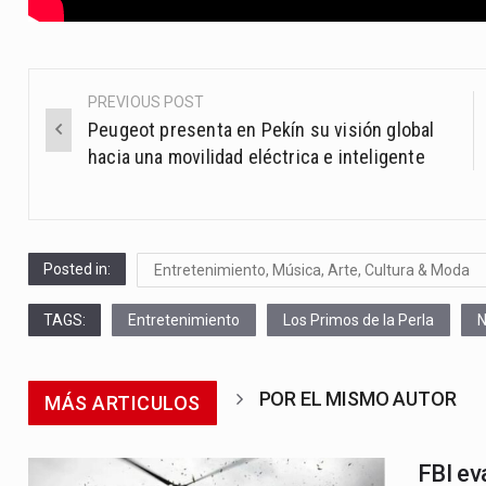
PREVIOUS POST
Post
Peugeot presenta en Pekín su visión global
navigation
hacia una movilidad eléctrica e inteligente
Posted in:
Entretenimiento, Música, Arte, Cultura & Moda
TAGS:
Entretenimiento
Los Primos de la Perla
N
POR EL MISMO AUTOR
MÁS ARTICULOS
FBI ev