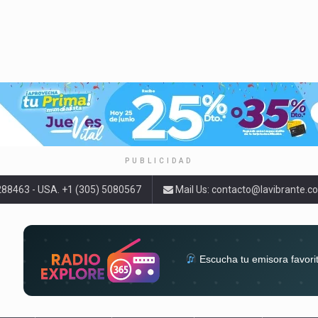
PUBLICIDAD
9288463 - USA. +1 (305) 5080567
Mail Us:
contacto@lavibrante.c
Escucha tu emisora favori
radios del mundo en un solo 
acompa