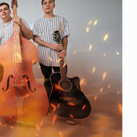
TIKTOK
Y
LLEVAN
SU
MÚSICA
REGIONAL
MEXICANA
A
COLOMBIA