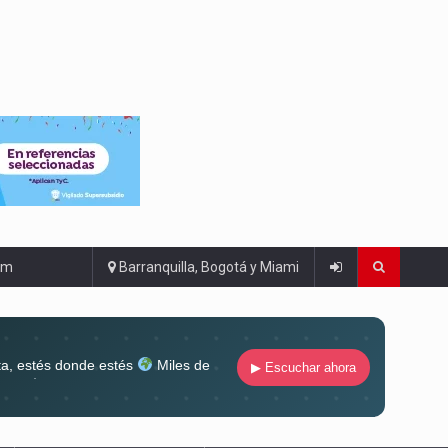
om
Barranquilla, Bogotá y Miami
ta, estés donde estés
Miles de
▶ Escuchar ahora
lugar
Conéctate al sonido que te
ña siempre