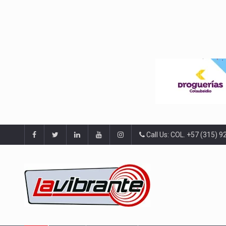
Call Us: COL. +57 (315) 