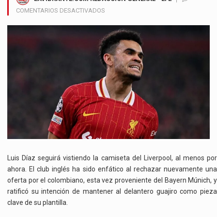
EN
COMENTARIOS DESACTIVADOS
LIVERPOOL
CIERRA
LA
PUERTA
A
LOS
GIGANTES
DE
EUROPA
Y
CONFIRMA
QUE
LUIS
DÍAZ
Luis Díaz seguirá vistiendo la camiseta del Liverpool, al menos por
NO
ahora. El club inglés ha sido enfático al rechazar nuevamente una
ESTÁ
oferta por el colombiano, esta vez proveniente del Bayern Múnich, y
EN
ratificó su intención de mantener al delantero guajiro como pieza
VENTA
clave de su plantilla.