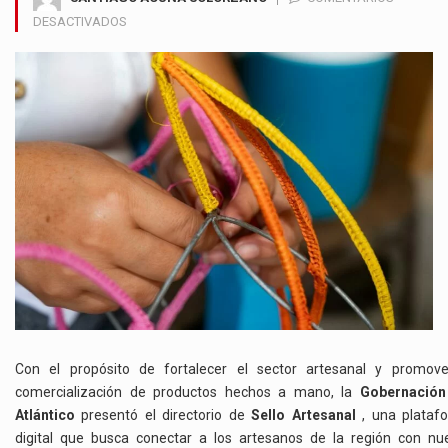
EN
DESACTIVADOS
LA
GOBERNACIÓN
DEL
ATLÁNTICO
LANZA
DIRECTORIO
DIGITAL
PARA
IMPULSAR
ARTESANÍAS
LOCALES
Con el propósito de fortalecer el sector artesanal y promove
comercialización de productos hechos a mano, la
Gobernación
Atlántico
presentó el directorio de
Sello Artesanal
, una plataf
digital que busca conectar a los artesanos de la región con nu