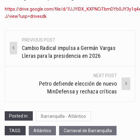
https://drive.google.com/file/d/1UJYIDX_KXPNCiTbmDYb0JY3y1q4
J/view?usp=drivesdk
PREVIOUS POST
Post
Cambio Radical impulsa a Germán Vargas
navigation
Lleras para la presidencia en 2026
NEXT POST
Petro defiende elección de nuevo
MinDefensa y rechaza críticas
Posted in:
Barranquilla - Atlántico
TAGS:
Atlántico
Carnaval de Barranquilla