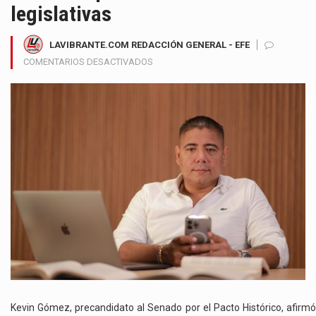
legislativas
LAVIBRANTE.COM REDACCIÓN GENERAL - EFE
EN
COMENTARIOS DESACTIVADOS
KEVIN
GÓMEZ
CONFIRMA
SU
PRECANDIDATURA
AL
SENADO
Y
ANUNCIA
CONSULTA
DEL
PACTO
HISTÓRICO
PARA
DEFINIR
LISTAS
Kevin Gómez, precandidato al Senado por el Pacto Histórico, afirmó
LEGISLATIVAS