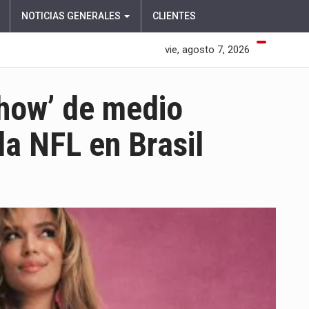
NOTICIAS GENERALES
CLIENTES
vie, agosto 7, 2026
show’ de medio
la NFL en Brasil
EN
KAROL
G
ESTARÁ
EN
EL
‘SHOW’
DE
MEDIO