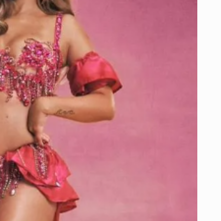
TIEMPO
DEL
PARTIDO
DE
LA
NFL
EN
BRASIL