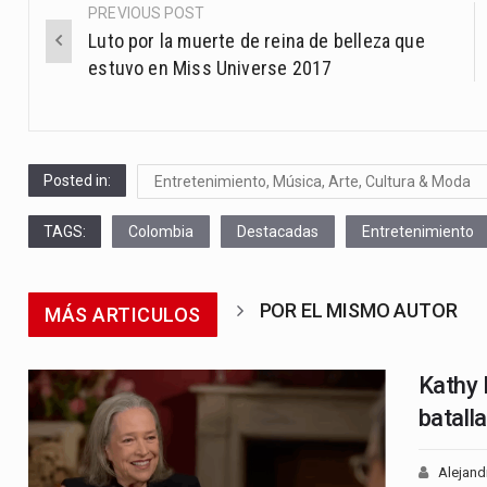
PREVIOUS POST
Post
Luto por la muerte de reina de belleza que
navigation
estuvo en Miss Universe 2017
Posted in:
Entretenimiento, Música, Arte, Cultura & Moda
TAGS:
Colombia
Destacadas
Entretenimiento
POR EL MISMO AUTOR
MÁS ARTICULOS
Kathy B
batall
Alejand