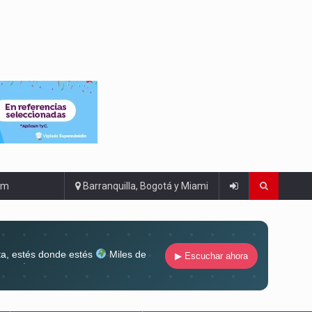
om
Barranquilla, Bogotá y Miami
ta, estés donde estés
Miles de
▶ Escuchar ahora
lugar
Conéctate al sonido que te
ña siempre