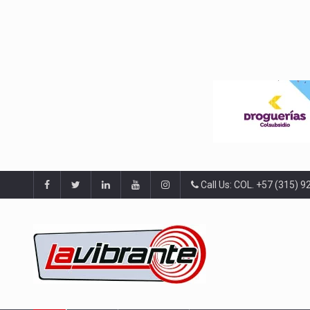
Call Us: COL. +57 (315) 