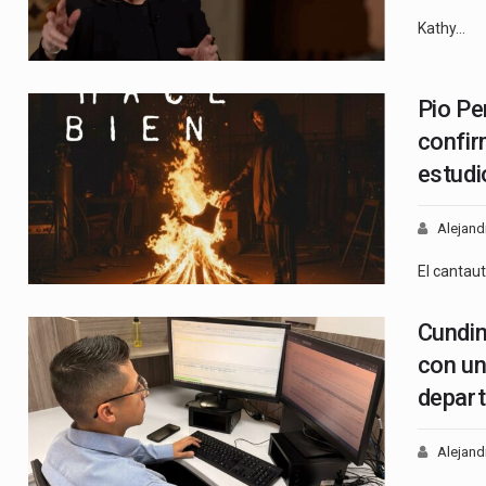
Kathy…
Pio Pe
confir
estudi
Alejand
El cantau
Cundin
con un
depar
Alejand