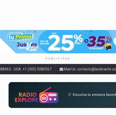
PUBLICIDAD
9288463 - USA. +1 (305) 5080567
Mail Us:
contacto@lavibrante.c
Escucha tu emisora favori
radios del mundo en un solo 
acompa