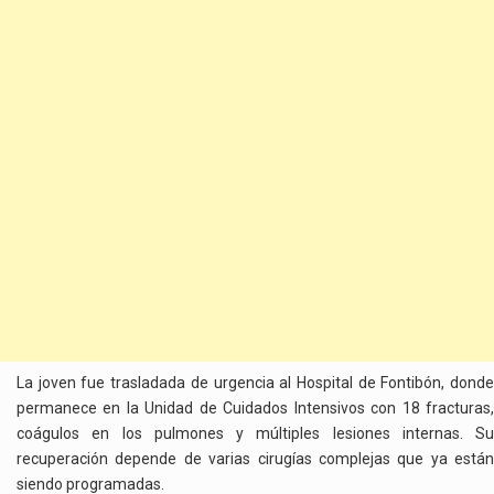
La joven fue trasladada de urgencia al Hospital de Fontibón, donde
permanece en la Unidad de Cuidados Intensivos con 18 fracturas,
coágulos en los pulmones y múltiples lesiones internas. Su
recuperación depende de varias cirugías complejas que ya están
siendo programadas.