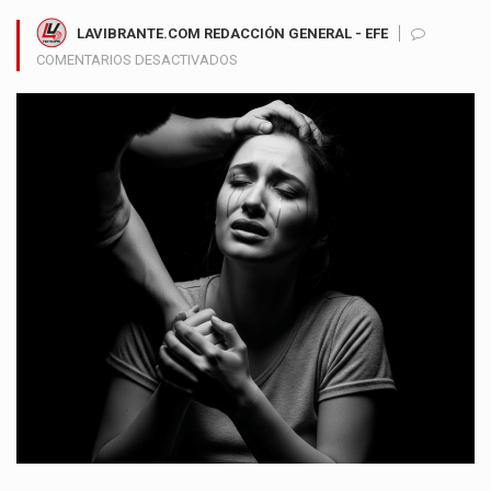
LAVIBRANTE.COM REDACCIÓN GENERAL - EFE
EN
COMENTARIOS DESACTIVADOS
JOVEN
DE
25
AÑOS
EN
UCI
TRAS
BRUTAL
ATROPELLO
EN
FONTIBÓN:
SEÑALAN
A
SU
EXPAREJA
COMO
AUTOR
DEL