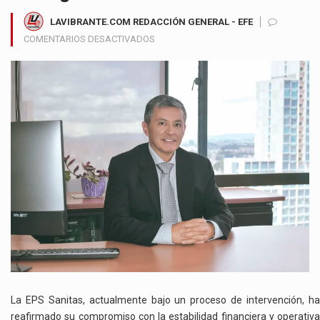
LAVIBRANTE.COM REDACCIÓN GENERAL - EFE
EN
COMENTARIOS DESACTIVADOS
INTERVENCIÓN
DE
EPS
SANITAS
ASEGURA
ESTABILIDAD
FINANCIERA
Y
CONTINUIDAD
EN
LA
RED
HOSPITALARIA
DE
BOGOTÁ
La EPS Sanitas, actualmente bajo un proceso de intervención, ha
reafirmado su compromiso con la estabilidad financiera y operativa