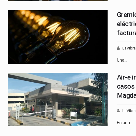
Gremio
eléctri
factur
LaVibra
Una…
Air-e 
casos 
Magdal
LaVibra
En una…