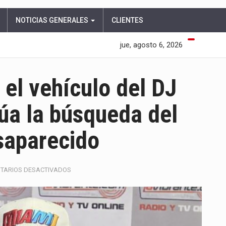
NOTICIAS GENERALES
CLIENTES
jue, agosto 6, 2026
 el vehículo del DJ
úa la búsqueda del
esaparecido
EN
TARIOS DESACTIVADOS
HALLAN
EN
BARRANQUILLA
EL
VEHÍCULO