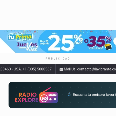
PUBLICIDAD
9288463 - USA. +1 (305) 5080567
Mail Us:
contacto@lavibrante.c
Escucha tu emisora favori
radios del mundo en un solo 
acompa