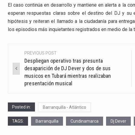
El caso continúa en desarrollo y mantiene en alerta a la com
esperan respuestas claras sobre el destino del DJ y su e
hipótesis y reiteran el llamado a la ciudadanía para entreg
los episodios más inquietantes registrados en medio de la t
PREVIOUS POST
Post
Despliegan operativo tras presunta
navigation
desaparición de DJ Dever y dos de sus
musicos en Tubará mientras realizaban
presentación musical
Posted in:
Barranquilla - Atlántico
TAGS:
Barranquilla
Cundinamarca
Dj Dever