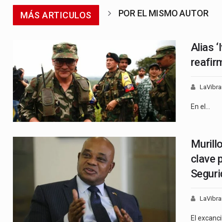
POR EL MISMO AUTOR
MÁS ARTICULOS
Alias 
reafir
LaVibra
En el…
Murill
clave 
Seguri
LaVibra
El excanci