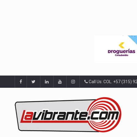
Call Us: COL. +57 (315) 