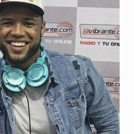
DEL
DJ
DEVER
MIENTRAS
CONTINÚA
LA
BÚSQUEDA
DEL
ARTISTA
Y
SU
EQUIPO
DESAPARECIDO