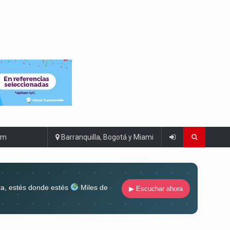
om
Barranquilla, Bogotá y Miami
ta, estés donde estés
Miles de
▶ Escuchar ahora
lugar
Conéctate al sonido que te
ña siempre