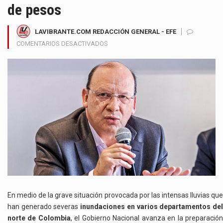
de pesos
LAVIBRANTE.COM REDACCIÓN GENERAL - EFE
EN
COMENTARIOS DESACTIVADOS
GOBIERNO
NACIONAL
ALISTA
NUEVA
EMERGENCIA
ECONÓMICA
PARA
ATENDER
INUNDACIONES
Y
FINANCIAMIENTO
SERÍA
DE
8
En medio de la grave situación provocada por las intensas lluvias que
BILLONES
han generado severas
inundaciones en varios departamentos de
DE
norte de Colombia
, el Gobierno Nacional avanza en la preparació
PESOS