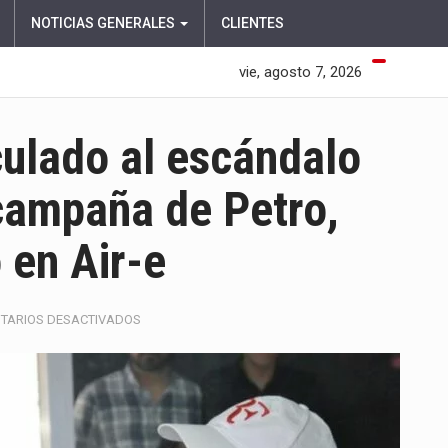
NOTICIAS GENERALES
CLIENTES
vie, agosto 7, 2026
ulado al escándalo
 campaña de Petro,
 en Air-e
EN
TARIOS DESACTIVADOS
GERMÁN
LONDOÑO,
VINCULADO
AL
ESCÁNDALO
DE