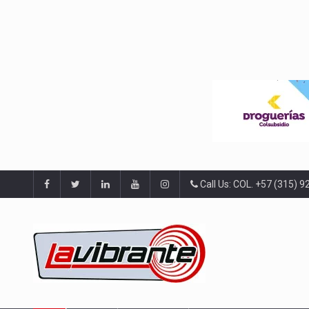
Call Us: COL. +57 (315) 