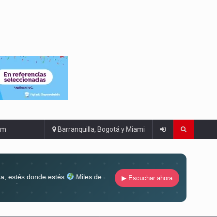
om
Barranquilla, Bogotá y Miami
ta, estés donde estés
Miles de
▶ Escuchar ahora
lugar
Conéctate al sonido que te
ña siempre