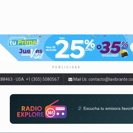
PUBLICIDAD
9288463 - USA. +1 (305) 5080567
Mail Us:
contacto@lavibrante.c
Escucha tu emisora favori
radios del mundo en un solo 
acompa