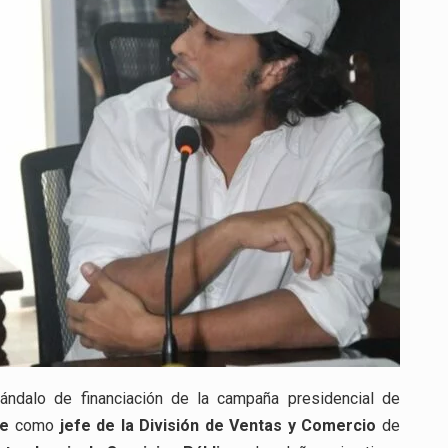
FINANCIACIÓN
DE
LA
CAMPAÑA
DE
PETRO,
ASUME
CARGO
DIRECTIVO
EN
AIR-
E
cándalo de financiación de la campaña presidencial de
re
como
jefe de la División de Ventas y Comercio
de