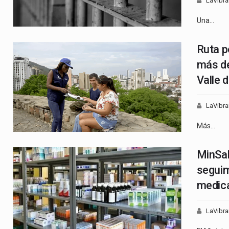
LaVibra
Una…
Ruta p
más de
Valle 
LaVibra
Más…
MinSal
seguim
medic
LaVibra