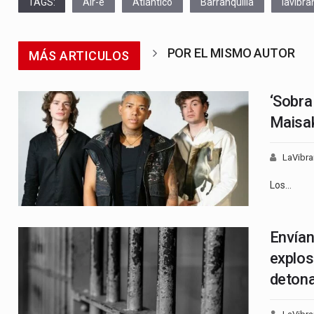
TAGS:
Air-e
Atlántico
Barranquilla
lavibra
POR EL MISMO AUTOR
MÁS ARTICULOS
‘Sobra
Maisa
LaVibra
Los…
Envían
explos
detona