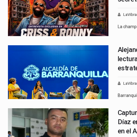
LaVibra
La champ
Alejan
lectur
estrat
LaVibra
Barranqui
Captur
Díaz e
en el A