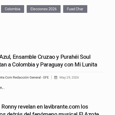
Colombia
Elecciones 2026
Fuad Char
Azul, Ensamble Cruzao y Purahéi Soul
an a Colombia y Paraguay con Mi Lunita
nte.Com Redacción General - EFE
May 29, 2026
te,…
y Ronny revelan en lavibrante.com los
os detrás del fenómeno musical El Azote