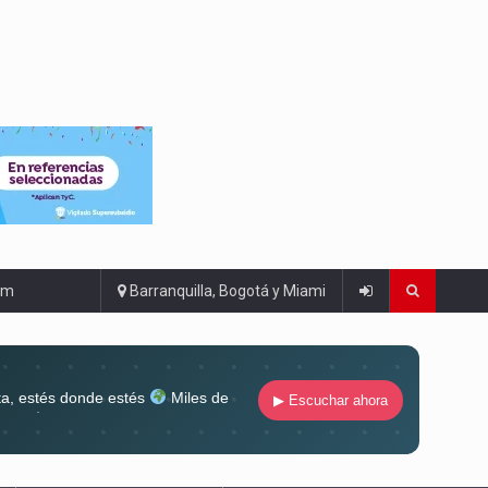
om
Barranquilla, Bogotá y Miami
ta, estés donde estés
Miles de
▶ Escuchar ahora
lugar
Conéctate al sonido que te
ña siempre