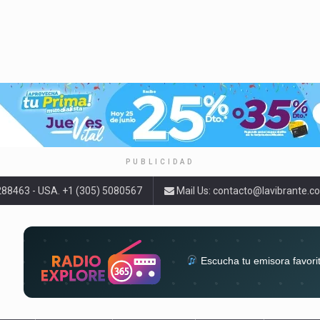
PUBLICIDAD
9288463 - USA. +1 (305) 5080567
Mail Us:
contacto@lavibrante.c
Escucha tu emisora favori
radios del mundo en un solo 
acompa