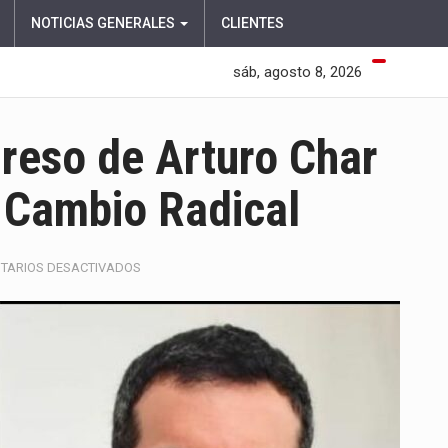
NOTICIAS GENERALES
CLIENTES
sáb, agosto 8, 2026
greso de Arturo Char
n Cambio Radical
EN
TARIOS DESACTIVADOS
FUAD
CHAR
FRENA
EL
REGRESO
DE
ARTURO
CHAR