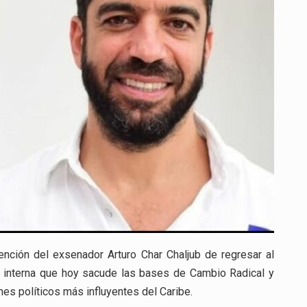
Y
ESTALLA
LA
TENSIÓN
EN
CAMBIO
RADICAL
tención del exsenador Arturo Char Chaljub de regresar al
 interna que hoy sacude las bases de Cambio Radical y
nes políticos más influyentes del Caribe.