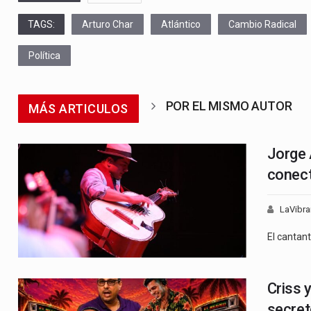
TAGS:
Arturo Char
Atlántico
Cambio Radical
Política
POR EL MISMO AUTOR
MÁS ARTICULOS
Jorge 
conect
LaVibra
El cantan
Criss 
secret