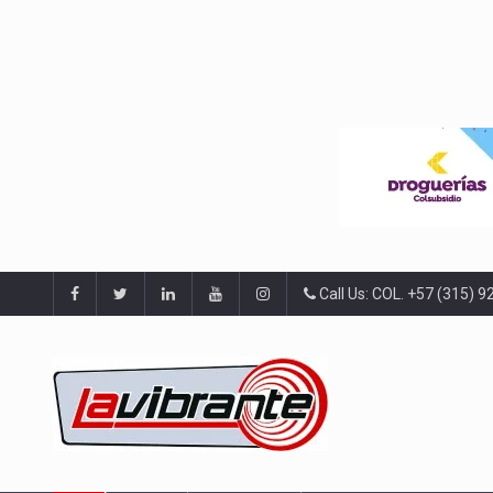
Call Us: COL. +57 (315) 