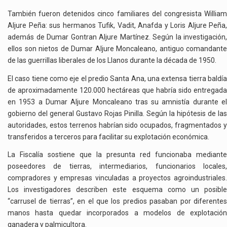
También fueron detenidos cinco familiares del congresista William
Aljure Peña: sus hermanos Tufik, Vadit, Anafda y Loris Aljure Peña,
además de Dumar Gontran Aljure Martínez. Según la investigación,
ellos son nietos de Dumar Aljure Moncaleano, antiguo comandante
de las guerrillas liberales de los Llanos durante la década de 1950.
El caso tiene como eje el predio Santa Ana, una extensa tierra baldía
de aproximadamente 120.000 hectáreas que habría sido entregada
en 1953 a Dumar Aljure Moncaleano tras su amnistía durante el
gobierno del general Gustavo Rojas Pinilla. Según la hipótesis de las
autoridades, estos terrenos habrían sido ocupados, fragmentados y
transferidos a terceros para facilitar su explotación económica.
La Fiscalía sostiene que la presunta red funcionaba mediante
poseedores de tierras, intermediarios, funcionarios locales,
compradores y empresas vinculadas a proyectos agroindustriales.
Los investigadores describen este esquema como un posible
“carrusel de tierras”, en el que los predios pasaban por diferentes
manos hasta quedar incorporados a modelos de explotación
ganadera y palmicultora.