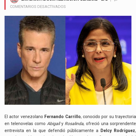
EN
COMENTARIOS DESACTIVADOS
FERNANDO
CARRILLO
REVELA
QUE
DELCY
RODRÍGUEZ
FUE
SU
EX
Y
LA
DEFINE
COMO
EL
GRAN
AMOR
DE
El actor venezolano
Fernando Carrillo
, conocido por su trayectoria
SU
en telenovelas como
Abigaíl
y
Rosalinda
, ofreció una sorprendente
VIDA
entrevista en la que defendió públicamente a
Delcy Rodríguez
,