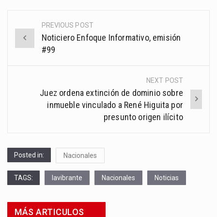
PREVIOUS POST
Post
Noticiero Enfoque Informativo, emisión
navigation
#99
NEXT POST
Juez ordena extinción de dominio sobre
inmueble vinculado a René Higuita por
presunto origen ilícito
Posted in:
Nacionales
TAGS:
lavibrante
Nacionales
Noticias
MÁS ARTICULOS