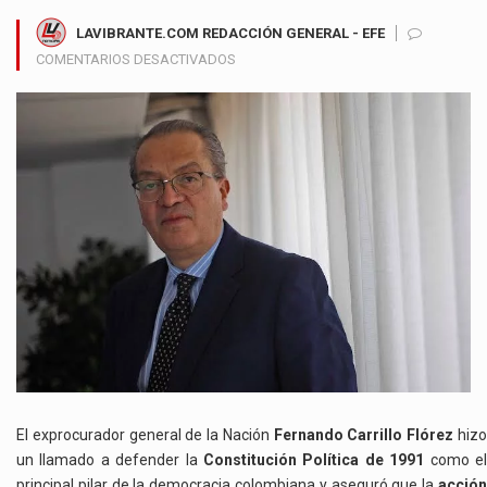
LAVIBRANTE.COM REDACCIÓN GENERAL - EFE
EN
COMENTARIOS DESACTIVADOS
FERNANDO
CARRILLO
DESTACA
LA
TUTELA
COMO
EL
MAYOR
SÍMBOLO
DE
VIGENCIA
DE
LA
CONSTITUCIÓN
DE
1991
El exprocurador general de la Nación
Fernando Carrillo Flórez
hiz
un llamado a defender la
Constitución Política de 1991
como e
principal pilar de la democracia colombiana y aseguró que la
acción