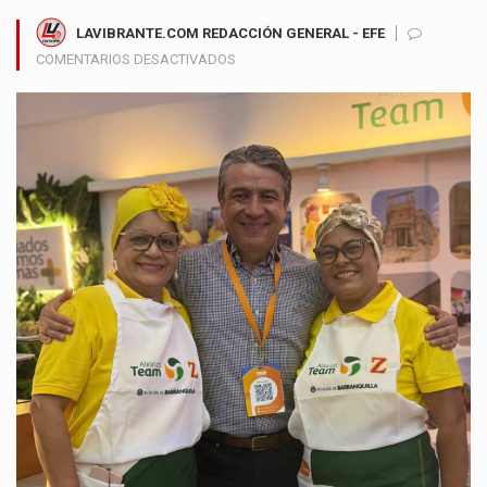
LAVIBRANTE.COM REDACCIÓN GENERAL - EFE
EN
COMENTARIOS DESACTIVADOS
EXPO
PROBARRANQUILLA
2026
IMPULSA
ALIANZAS
ESTRATÉGICAS
PARA
EL
DESARROLLO
DEL
CARIBE
COLOMBIANO