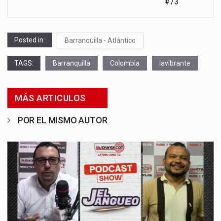
#73
Posted in:
Barranquilla - Atlántico
TAGS:
Barranquilla
Colombia
lavibrante
MÁS ARTICULOS
POR EL MISMO AUTOR