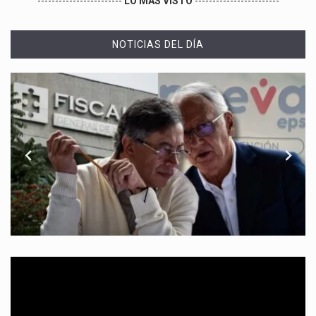
------------------------
LO MÁS VISTO
------------------------
NOTICIAS DEL DÍA