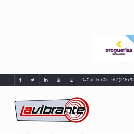
Call Us: COL. +57 (315) 