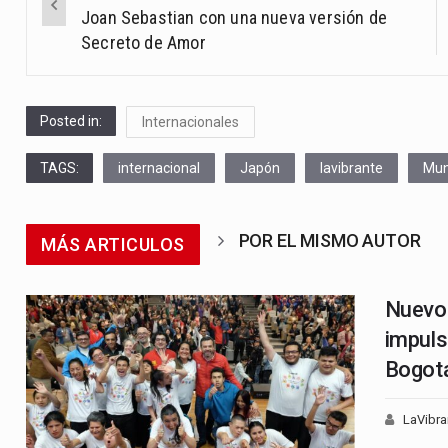
navigation
Joan Sebastian con una nueva versión de
Secreto de Amor
Posted in:
Internacionales
TAGS:
internacional
Japón
lavibrante
Mu
POR EL MISMO AUTOR
MÁS ARTICULOS
Nuevo 
impuls
Bogot
LaVibra