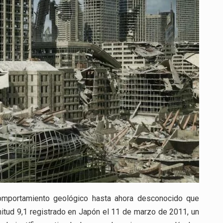
QUE
APARECIÓ
MINUTOS
DESPUÉS
DEL
TERREMOTO
DE
JAPÓN
DE
2011
comportamiento geológico hasta ahora desconocido que
itud 9,1 registrado en Japón el 11 de marzo de 2011, un