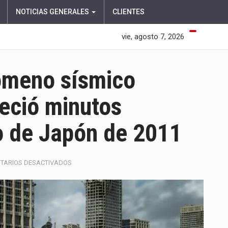
NOTICIAS GENERALES
CLIENTES
vie, agosto 7, 2026
nómeno sísmico
eció minutos
o de Japón de 2011
EN
TARIOS DESACTIVADOS
ESTUDIO
REVELA
UN
FENÓMENO
SÍSMICO
DESCONOCIDO