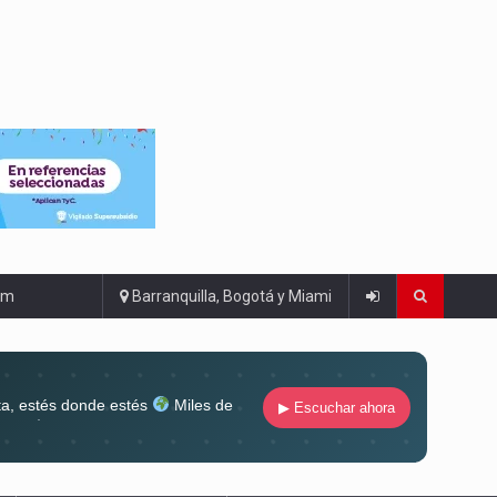
om
Barranquilla, Bogotá y Miami
ta, estés donde estés
Miles de
▶ Escuchar ahora
lugar
Conéctate al sonido que te
ña siempre