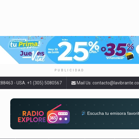
PUBLICIDAD
9288463 - USA. +1 (305) 5080567
Mail Us:
contacto@lavibrante.c
Escucha tu emisora favori
radios del mundo en un solo 
acompa