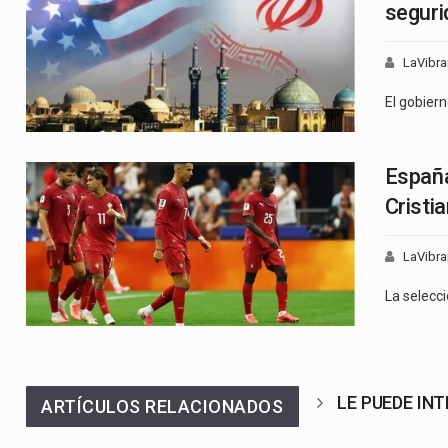
seguri
LaVibra
El gobier
España
Cristi
LaVibra
La selecc
LE PUEDE IN
ARTÍCULOS RELACIONADOS