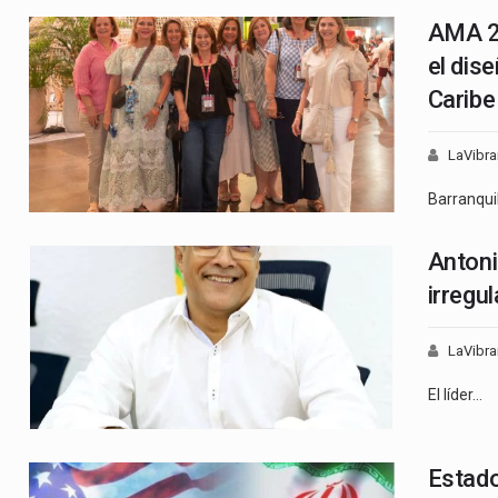
AMA 20
el dise
Caribe
LaVibra
Barranqui
Antoni
irregu
LaVibra
El líder…
Estado