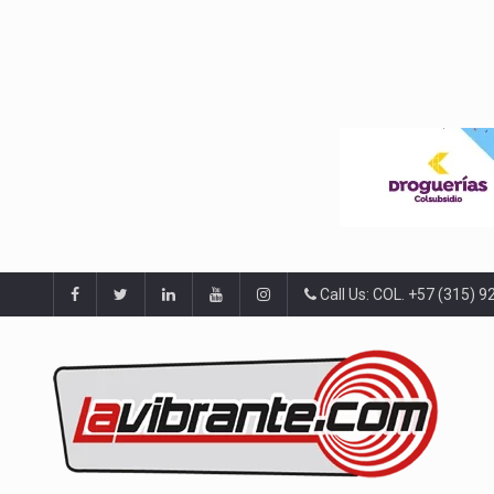
Call Us: COL. +57 (315) 