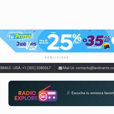
PUBLICIDAD
9288463 - USA. +1 (305) 5080567
Mail Us:
contacto@lavibrante.c
Escucha tu emisora favori
radios del mundo en un solo 
acompa