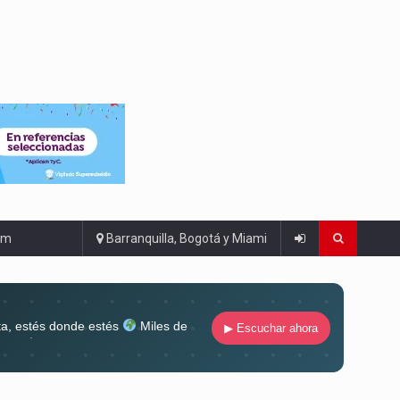
om
Barranquilla, Bogotá y Miami
ta, estés donde estés
Miles de
▶ Escuchar ahora
lugar
Conéctate al sonido que te
ña siempre