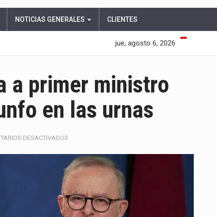
NOTICIAS GENERALES
CLIENTES
jue, agosto 6, 2026
a a primer ministro
iunfo en las urnas
EN
TARIOS DESACTIVADOS
ESTADOS
UNIDOS
FELICITA
A
PRIMER
MINISTRO
DE