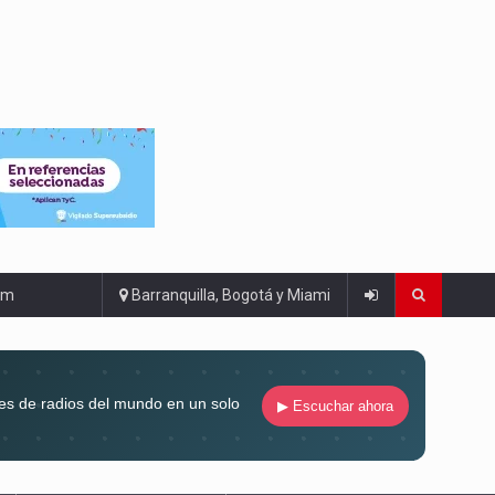
om
Barranquilla, Bogotá y Miami
es de radios del mundo en un solo
▶ Escuchar ahora
compaña siempre