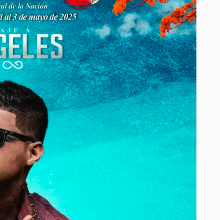
FESTIVAL
DE
LA
LEYENDA
VALLENATA
2025,
EN
HOMENAJE
AL
REY
VALLENATO
OMAR
GELES