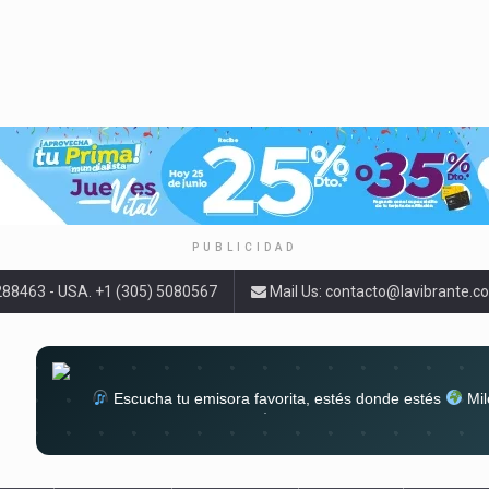
PUBLICIDAD
9288463 - USA. +1 (305) 5080567
Mail Us:
contacto@lavibrante.c
Escucha tu emisora favorita, estés donde estés
Mil
lugar
Conéctate al sonido que te a