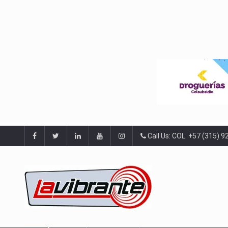
Call Us: COL. +57 (315) 