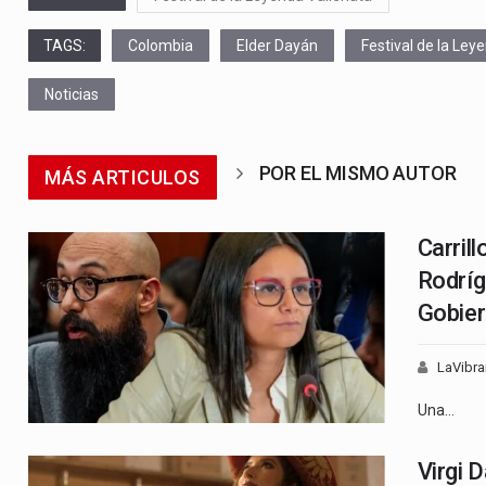
TAGS:
Colombia
Elder Dayán
Festival de la Ley
Noticias
POR EL MISMO AUTOR
MÁS ARTICULOS
Carril
Rodríg
Gobie
LaVibra
Una…
Virgi 