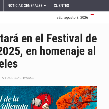
NOTICIAS GENERALES
CLIENTES
sáb, agosto 8, 2026
ará en el Festival de
2025, en homenaje al
eles
EN
TARIOS DESACTIVADOS
ELDER
DAYÁN
SE
PRESENTARÁ
EN
EL