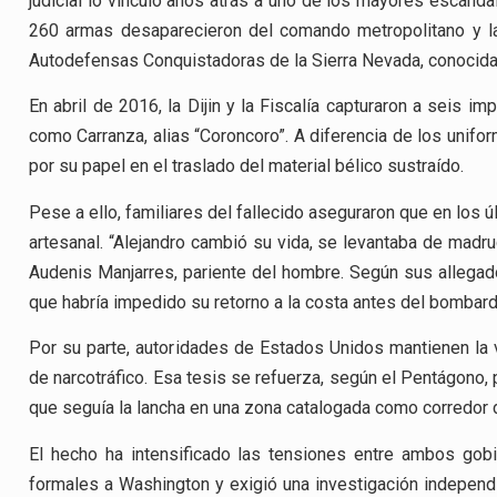
judicial lo vinculó años atrás a uno de los mayores escánda
260 armas desaparecieron del comando metropolitano y la
Autodefensas Conquistadoras de la Sierra Nevada, conocid
En abril de 2016, la Dijin y la Fiscalía capturaron a seis imp
como Carranza, alias “Coroncoro”. A diferencia de los unifo
por su papel en el traslado del material bélico sustraído.
Pese a ello, familiares del fallecido aseguraron que en los
artesanal. “Alejandro cambió su vida, se levantaba de madrug
Audenis Manjarres, pariente del hombre. Según sus allegados
que habría impedido su retorno a la costa antes del bombar
Por su parte, autoridades de Estados Unidos mantienen la
de narcotráfico. Esa tesis se refuerza, según el Pentágono, p
que seguía la lancha en una zona catalogada como corredor 
El hecho ha intensificado las tensiones entre ambos gobi
formales a Washington y exigió una investigación independie