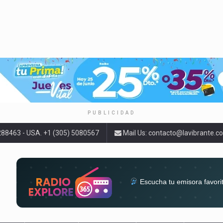
PUBLICIDAD
9288463 - USA. +1 (305) 5080567
Mail Us:
contacto@lavibrante.c
Escucha tu emisora favori
radios del mundo en un solo 
acompa