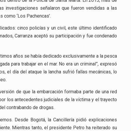
los dentro de la Policía de Santa Marta. En 2015, más de
s investigaciones señalaron que fueron vendidas a las
as como ‘Los Pachencas’.
licados: cinco policías y un civil, este último identificado
rmados, Carranza aceptó su participación y fue condenado
 últimos años se había dedicado exclusivamente a la pesca
ada para trabajar en el mar. No era un criminal”, expresó
, el día del ataque la lancha sufrió fallas mecánicas, lo
deo.
 versión de que la embarcación formaba parte de una red
or los antecedentes judiciales de la víctima y el trayecto
del contrabando de drogas.
ernos. Desde Bogotá, la Cancillería pidió explicaciones
nte. Mientras tanto, el presidente Petro ha reiterado su