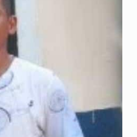
ESTADOS
UNIDOS
TENÍA
ANTECEDENTES
POR
ROBO
DE
ARMAS
DE
LA
POLICÍA
EN
SANTA
MARTA