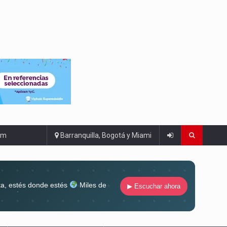
om
Barranquilla, Bogotá y Miami
ta, estés donde estés
Miles de
▶ Escuchar ahora
lugar
Conéctate al sonido que te
ña siempre