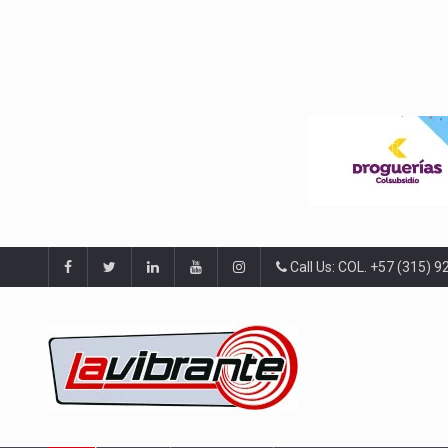
Call Us: COL. +57 (315) 