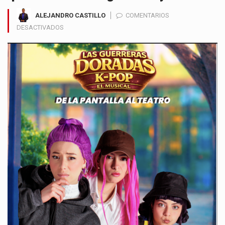
ALEJANDRO CASTILLO
COMENTARIOS
EN
DESACTIVADOS
EL
K-
POP
SE
TOMA
EL
TEATRO
FAMILIAR
EN
COLOMBIA
CON
“LAS
GUERRERAS
DORADAS”,
UN
MUSICAL
QUE
EMOCIONA