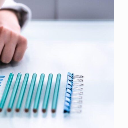
MIRADA
CLARA
A
UN
TRASTORNO
QUE
VA
MÁS
ALLÁ
DEL
PERFECCIONISMO