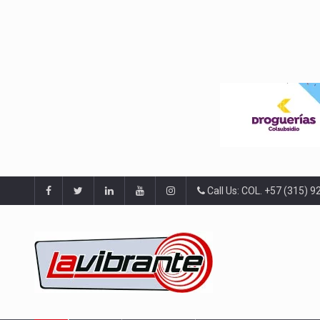
Call Us: COL. +57 (315) 