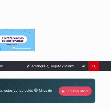
om
Barranquilla, Bogotá y Miami
ta, estés donde estés
Miles de
▶ Escuchar ahora
lugar
Conéctate al sonido que te
ña siempre