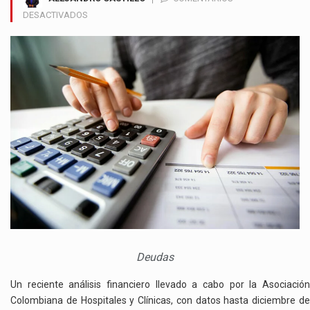
EN
DESACTIVADOS
DE
20
BILLONES
DE
PESOS
ES
LA
DEUDA
DE
LAS
EPS
CON
HOSPITALES
Y
CLÍNICAS
EN
Deudas
COLOMBIA
Un reciente análisis financiero llevado a cabo por la Asociación
Colombiana de Hospitales y Clínicas, con datos hasta diciembre de