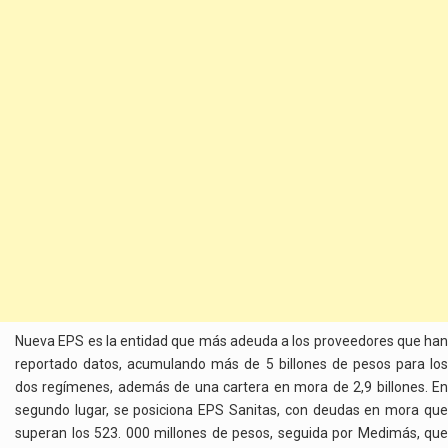
Nueva EPS es la entidad que más adeuda a los proveedores que han
reportado datos, acumulando más de 5 billones de pesos para los
dos regímenes, además de una cartera en mora de 2,9 billones. En
segundo lugar, se posiciona EPS Sanitas, con deudas en mora que
superan los 523. 000 millones de pesos, seguida por Medimás, que