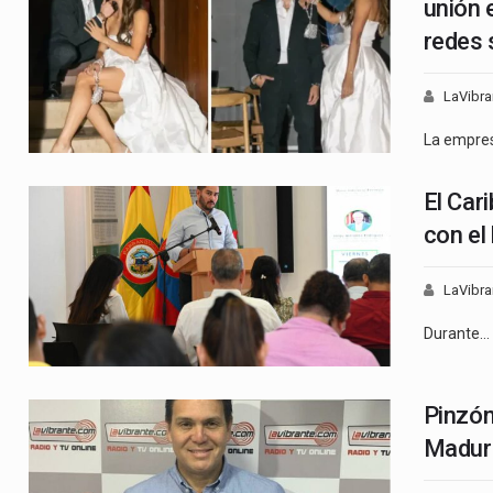
unión 
redes 
LaVibra
La empre
El Car
con el
LaVibra
Durante…
Pinzón
Maduro