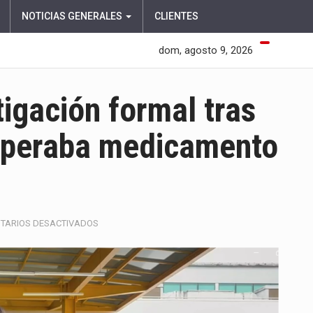
NOTICIAS GENERALES
CLIENTES
dom, agosto 9, 2026
tigación formal tras
speraba medicamento
EN
TARIOS DESACTIVADOS
DAVID
LUNA
PIDE
INVESTIGACIÓN
FORMAL
TRAS