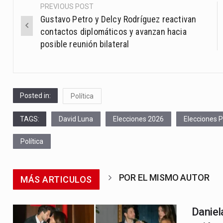
PREVIOUS POST
Post
Gustavo Petro y Delcy Rodríguez reactivan
navigation
contactos diplomáticos y avanzan hacia
posible reunión bilateral
Posted in:
Política
TAGS:
David Luna
Elecciones 2026
Elecciones P
Política
POR EL MISMO AUTOR
MÁS ARTICULOS
Daniel