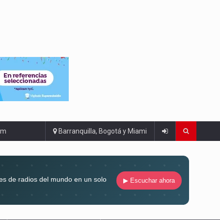
om
Barranquilla, Bogotá y Miami
es de radios del mundo en un solo
▶ Escuchar ahora
compaña siempre