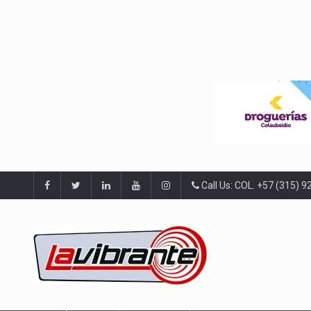
Call Us: COL. +57 (315) 