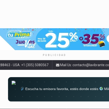
PUBLICIDAD
9288463 - USA. +1 (305) 5080567
Mail Us:
contacto@lavibrante.c
Escucha tu emisora favorita, estés donde estés
Mil
lugar
Conéctate al sonido que te a