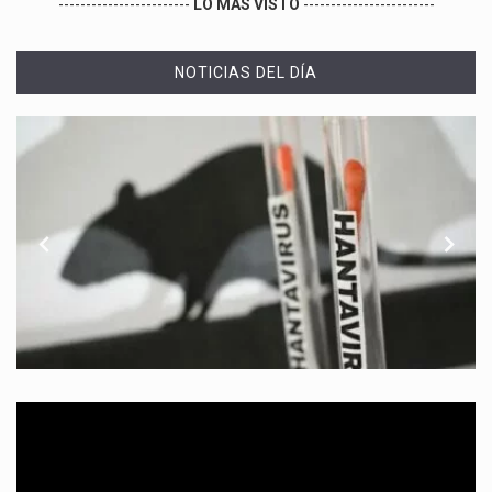
------------------------
LO MÁS VISTO
------------------------
NOTICIAS DEL DÍA