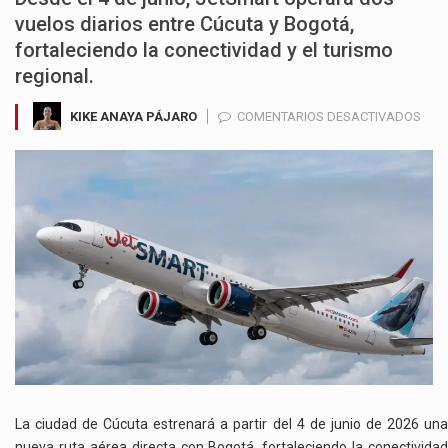
vuelos diarios entre Cúcuta y Bogotá,
fortaleciendo la conectividad y el turismo
regional.
EN
KIKE ANAYA PÁJARO
COMENTARIOS DESACTIVADOS
CÚC
TEN
NUE
CON
AÉR
DIR
CON
BOG
DES
JUN
DE
2026
La ciudad de Cúcuta estrenará a partir del 4 de junio de 2026 una
nueva ruta aérea directa con Bogotá, fortaleciendo la conectividad