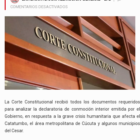
EN
COMENTARIOS DESACTIVADOS
CORTE
CONSTITUCIONAL
INICIA
ESTUDIO
SOBRE
CONMOCIÓN
INTERIOR
CON
MÁS
DE
50
INFORMES
OFICIALES
La Corte Constitucional recibió todos los documentos requeridos
para analizar la declaratoria de conmoción interior emitida por el
Gobierno, en respuesta a la grave crisis humanitaria que afecta el
Catatumbo, el área metropolitana de Cúcuta y algunos municipios
del Cesar.