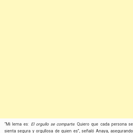
“Mi lema es:
El orgullo se comparte
. Quiero que cada persona s
sienta segura y orgullosa de quien es”, señaló Anaya, asegurando