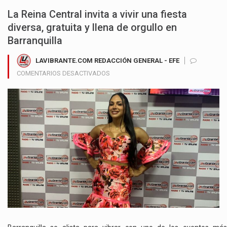
La Reina Central invita a vivir una fiesta
diversa, gratuita y llena de orgullo en
Barranquilla
LAVIBRANTE.COM REDACCIÓN GENERAL - EFE
EN
COMENTARIOS DESACTIVADOS
CORINA
ANAYA
PRESENTÓ
LA
AGENDA
OFICIAL
DEL
CARNAVAL
GAY
2026
EN
LAVIBRANTE.COM