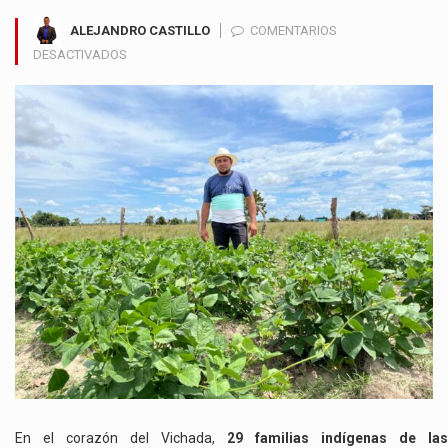
ALEJANDRO CASTILLO
COMENTARIOS
EN
DESACTIVADOS
COMUNIDADES
INDÍGENAS
DEL
VICHADA
IMPULSAN
LA
SEGURIDAD
ALIMENTARIA
A
TRAVÉS
DE
PRÁCTICAS
SOSTENIBLES
En el corazón del Vichada,
29 familias indígenas de las