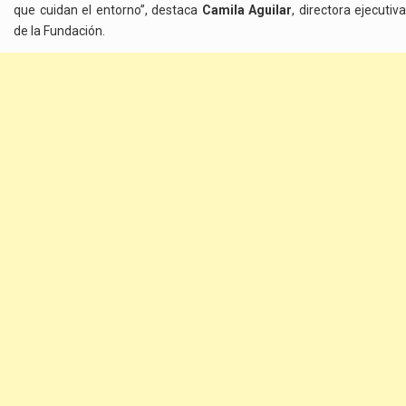
que cuidan el entorno”, destaca
Camila Aguilar
, directora ejecutiva
de la Fundación.