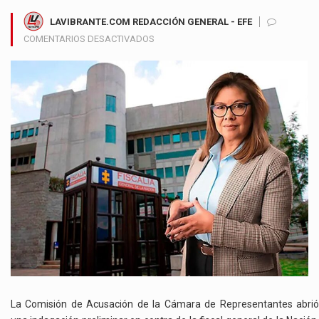
LAVIBRANTE.COM REDACCIÓN GENERAL - EFE
EN
COMENTARIOS DESACTIVADOS
COMISIÓN
DE
ACUSACIÓN
INICIA
INDAGACIÓN
PRELIMINAR
CONTRA
LA
FISCAL
LUZ
ADRIANA
CAMARGO
POR
CASO
UNGRD
La Comisión de Acusación de la Cámara de Representantes abrió