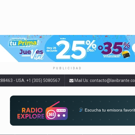
PUBLICIDAD
9288463 - USA. +1 (305) 5080567
Mail Us:
contacto@lavibrante.c
Escucha tu emisora favori
radios del mundo en un solo 
acompa