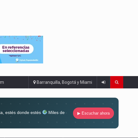
om
Barranquilla, Bogotá y Miami
ta, estés donde estés
Miles de
▶ Escuchar ahora
lugar
Conéctate al sonido que te
ña siempre