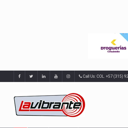
Call Us: COL. +57 (315) 