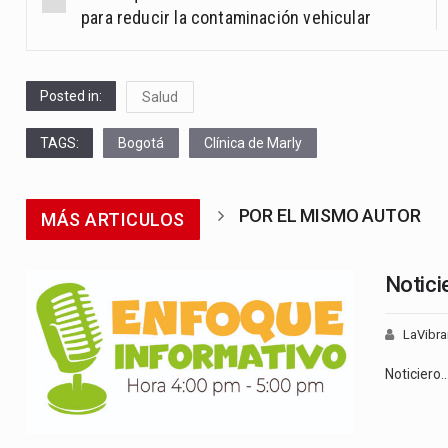
navigation
para reducir la contaminación vehicular
Posted in:
Salud
TAGS:
Bogotá
Clínica de Marly
POR EL MISMO AUTOR
MÁS ARTICULOS
Notici
LaVibra
Noticiero