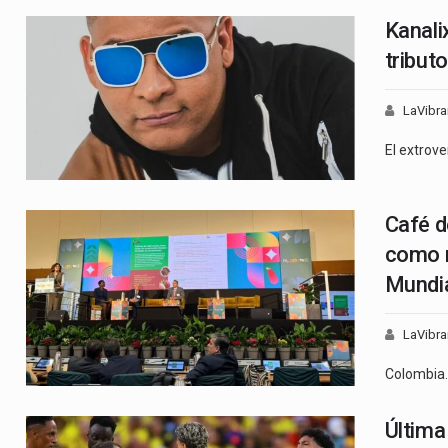
Kanali
tributo
LaVibra
El extrove
Café d
como m
Mundia
LaVibra
Colombia
Última