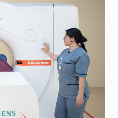
MARCA
UN
HITO
EN
LATINOAMÉRICA
CON
LA
INSTALACIÓN
DEL
PRIMER
EQUIPO
PET-
CT
DIGITAL
DE
SIEMENS
HEALTHINEERS