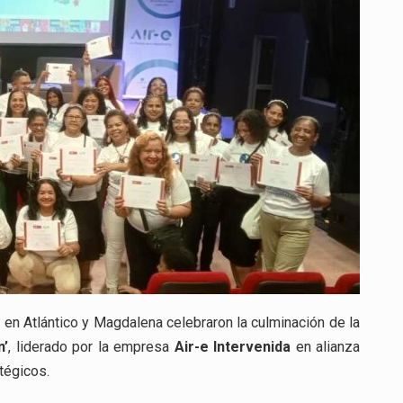
“MUJERES
LIDERESAS”
EN
LA
UNIVERSIDAD
DE
LA
COSTA:
FORTALECIENDO
EL
LIDERAZGO
FEMENINO
EN
BARRANQUILLA
n Atlántico y Magdalena celebraron la culminación de la
n’
, liderado por la empresa
Air-e Intervenida
en alianza
tégicos.