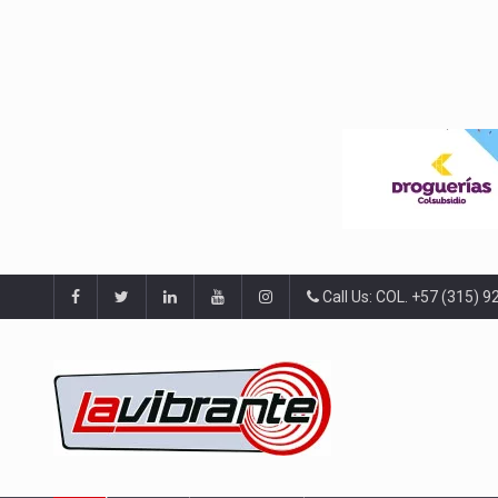
Call Us: COL. +57 (315) 