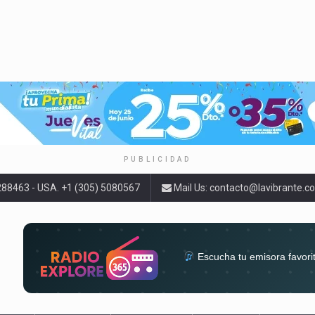
PUBLICIDAD
9288463 - USA. +1 (305) 5080567
Mail Us:
contacto@lavibrante.c
Escucha tu emisora favori
radios del mundo en un solo 
acompa