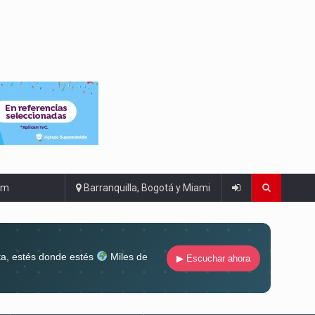
om
Barranquilla, Bogotá y Miami
ta, estés donde estés
Miles de
▶ Escuchar ahora
lugar
Conéctate al sonido que te
ña siempre