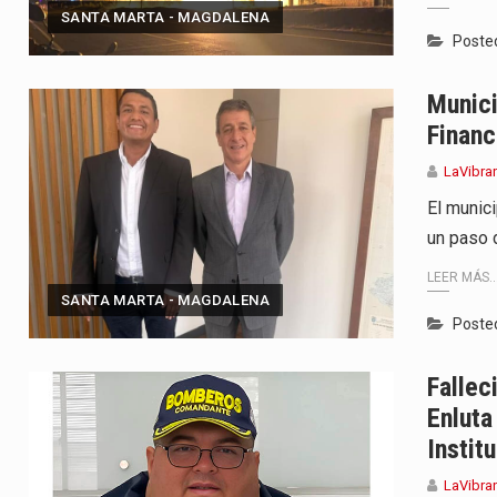
SANTA MARTA - MAGDALENA
Poste
Munici
Financ
LaVibra
El munic
un paso 
LEER MÁS..
SANTA MARTA - MAGDALENA
Poste
Falle
Enluta
Instit
LaVibra