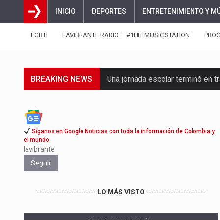
INICIO
DEPORTES
ENTRETENIMIENTO Y M
LGBTI
LAVIBRANTE RADIO – #1HIT MUSIC STATION
PRO
BREAKING NEWS
Una jornada escolar terminó en t
Luis Díaz cerró con buenas sens
El presidente Abelardo de la Espr
Síganos en Google Noticias con toda la información de Colombia y
el mundo.
Abelardo de la Espriella asumió
lavibrante
Seguir
La llegada de Álvaro Uribe Vélez
Con una salva de 21 cañonazos 
------------------------
LO MÁS VISTO
------------------------
El presidente electo Abelardo de