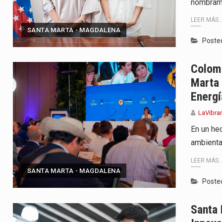
nombrami
lardo de la Espriella,…
LEER MÁS..
SANTA MARTA - MAGDALENA
ó su Gobierno con uno de…
Poste
ancia y España mantienen bajo vigilancia…
Colomb
Marta 
Energí
LaVibra
En un he
ambienta
LEER MÁS..
SANTA MARTA - MAGDALENA
Poste
Santa