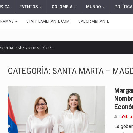
ÚSICA
EVENTOS
COLOMBIA
MUNDO
POLÍTICA
GRAMAS
STAFF LAVIBRANTE.COM
SABOR VIBRANTE
ragedia este viernes 7 de…
aciones su presentación en la…
CATEGORÍA:
SANTA MARTA – MAG
iella dejó claro que la…
 este viernes 7 de agosto…
Margar
Nombra
 a la ceremonia de…
Econó
se cumplieron los honores…
LaVibra
La gobern
 la Espriella aseguró que durante…