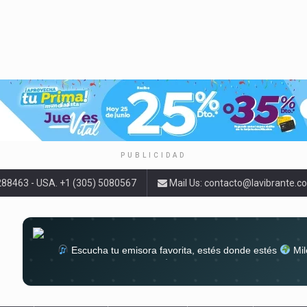
PUBLICIDAD
9288463 - USA. +1 (305) 5080567
Mail Us:
contacto@lavibrante.c
Escucha tu emisora favorita, estés donde estés
Mil
lugar
Conéctate al sonido que te a