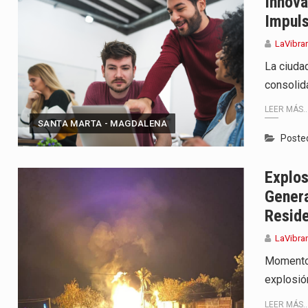
Innova
Impul
LaVibra
La ciuda
consolid
LEER MÁS..
SANTA MARTA - MAGDALENA
Poste
Explos
Gener
Reside
LaVibra
Momentos
explosió
LEER MÁS..