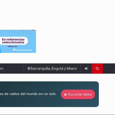
om
Barranquilla, Bogotá y Miami
es de radios del mundo en un solo
▶ Escuchar ahora
compaña siempre