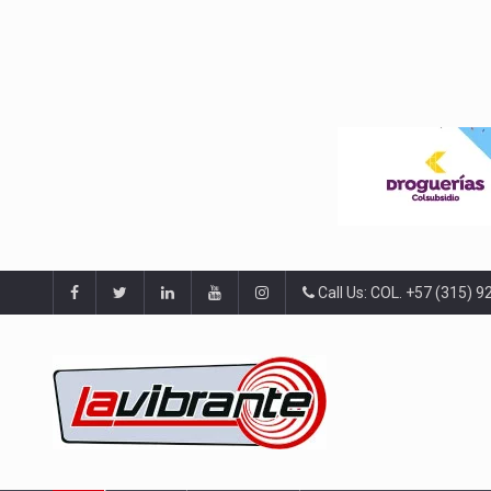
Call Us: COL. +57 (315) 