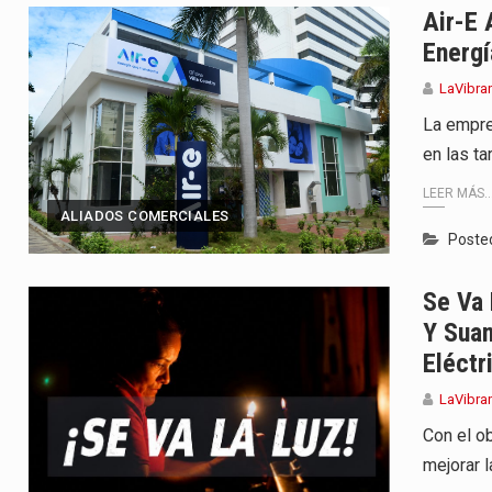
Air-E 
Energí
LaVibra
La empre
en las ta
LEER MÁS..
ALIADOS COMERCIALES
Poste
Se Va 
Y Suan
Eléctr
LaVibra
Con el ob
mejorar l