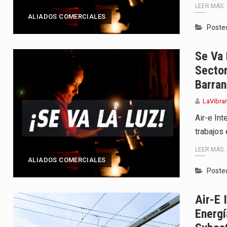
LEER MÁS..
ALIADOS COMERCIALES
Poste
Se Va 
Secto
Barran
LaVibra
Air-e Int
trabajos 
LEER MÁS..
ALIADOS COMERCIALES
Poste
Air-E 
Energí