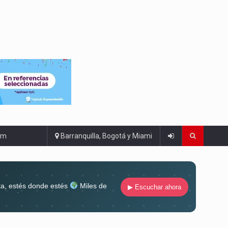
om
Barranquilla, Bogotá y Miami
ta, estés donde estés
Miles de
▶ Escuchar ahora
lugar
Conéctate al sonido que te
ña siempre