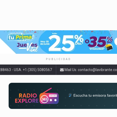
PUBLICIDAD
9288463 - USA. +1 (305) 5080567
Mail Us:
contacto@lavibrante.c
Escucha tu emisora favori
radios del mundo en un solo 
acompa