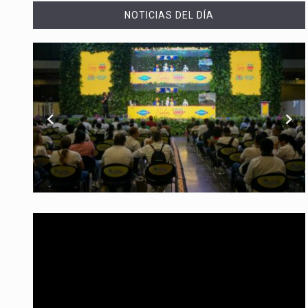
La comedia romántica escrita y d
NOTICIAS DEL DÍA
La poeta, cantante, compositora 
El nuevo sello discográfico fue
El Grupo Planeta presenta una nu