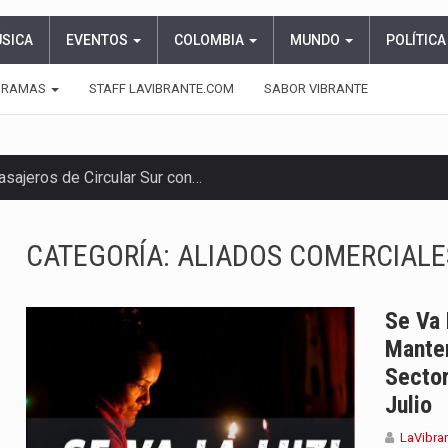
ÚSICA
EVENTOS
COLOMBIA
MUNDO
POLÍTICA
GRAMAS
STAFF LAVIBRANTE.COM
SABOR VIBRANTE
asajeros de Circular Sur con…
endrá funciones los días 6,…
CATEGORÍA:
ALIADOS COMERCIALE
ara recibir una nueva edición…
anizaciones que trabajan por…
Se Va 
Manten
ueva versión de su segundo…
Sector
Julio
en años de soledad de Gabriel…
LaVibra