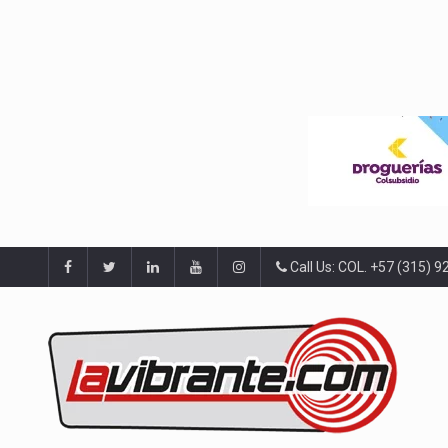
Call Us: COL. +57 (315) 