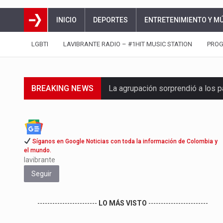
INICIO
DEPORTES
ENTRETENIMIENTO Y M
LGBTI
LAVIBRANTE RADIO – #1HIT MUSIC STATION
PRO
BREAKING NEWS
La agrupación sorprendió a los p
La producción original de TAVA t
Barranquilla ya tiene todo listo p
Síganos en Google Noticias con toda la información de Colombia y
el mundo.
La Red Pro, integrada por 14 org
lavibrante
Seguir
El dúo bogotano presenta una n
La colaboración, inspirada en Ci
------------------------
LO MÁS VISTO
------------------------