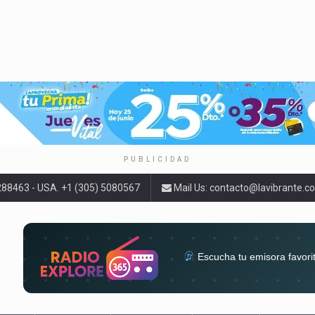
PUBLICIDAD
9288463 - USA. +1 (305) 5080567
Mail Us:
contacto@lavibrante.c
Escucha tu emisora favori
radios del mundo en un solo 
acompa