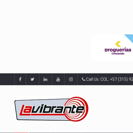
Call Us: COL. +57 (315) 