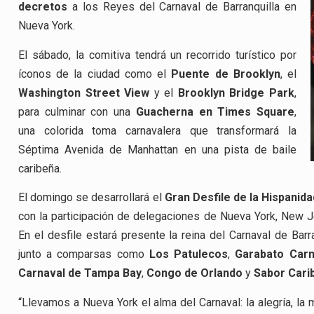
decretos
a los Reyes del Carnaval de Barranquilla en
Nueva York.
El sábado, la comitiva tendrá un recorrido turístico por
íconos de la ciudad como el
Puente de Brooklyn
, el
Washington Street View
y el
Brooklyn Bridge Park
,
para culminar con una
Guacherna en Times Square
,
una colorida toma carnavalera que transformará la
Séptima Avenida de Manhattan en una pista de baile
caribeña.
El domingo se desarrollará el
Gran Desfile de la Hispanida
con la participación de delegaciones de Nueva York, New Jer
En el desfile estará presente la reina del Carnaval de Bar
junto a comparsas como
Los Patulecos
,
Garabato Car
Carnaval de Tampa Bay
,
Congo de Orlando
y
Sabor Cari
“Llevamos a Nueva York el alma del Carnaval: la alegría, la m