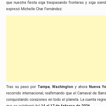
que nuestra fiesta siga traspasando fronteras y siga siend
expresó Michelle Char Fernández.
Tras su paso por
Tampa
,
Washington
y ahora
Nueva Yo
recorrido internacional, reafirmando que el Carnaval de Barra
conquistando corazones en todo el planeta. La cuenta regr
que se celebrará del
14 al 17 de febrero de 2026
.