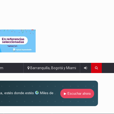
om
Barranquilla, Bogotá y Miami
ta, estés donde estés
Miles de
▶ Escuchar ahora
lugar
Conéctate al sonido que te
ña siempre