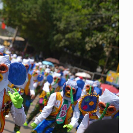
CONQUISTA
NUEVA
YORK
CON
UNA
DELEGACIÓN
QUE
LLEVA
LA
ALEGRÍA
Y
EL
FOLCLOR
DEL
CARIBE
A
LA
CAPITAL
DEL
MUNDO