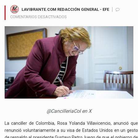
LAVIBRANTE.COM REDACCIÓN GENERAL - EFE
EN
COMENTARIOS DESACTIVADOS
CANCILLER
ROSA
VILLAVICENCIO
RENUNCIÓ
A
SU
VISA
DE
ESTADOS
UNIDOS
EN
APOYO
AL
PRESIDENTE
@CancilleriaCol en X
PETRO
La canciller de Colombia, Rosa Yolanda Villavicencio, anunció que
renunció voluntariamente a su visa de Estados Unidos en un gesto
de respaldo al presidente Gustavo Petro, luego de que el gobierno de