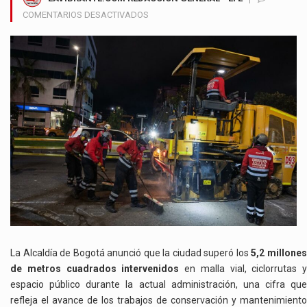
EN
COMENTARIOS DESACTIVADOS
BOGOTÁ
SUPERA
LOS
5,2
MILLONES
DE
METROS
CUADRADOS
INTERVENIDOS
EN
VÍAS,
CICLORRUTAS
Y
ESPACIO
PÚBLICO
La Alcaldía de Bogotá anunció que la ciudad superó los
5,2 millone
de metros cuadrados intervenidos
en malla vial, ciclorrutas y
espacio público durante la actual administración, una cifra que
refleja el avance de los trabajos de conservación y mantenimiento