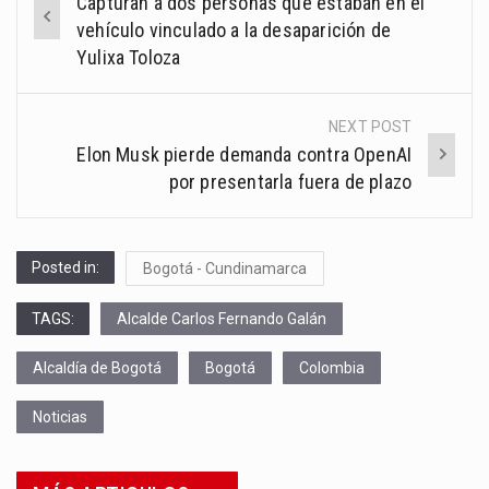
Capturan a dos personas que estaban en el
navigation
vehículo vinculado a la desaparición de
Yulixa Toloza
NEXT POST
Elon Musk pierde demanda contra OpenAI
por presentarla fuera de plazo
Posted in:
Bogotá - Cundinamarca
TAGS:
Alcalde Carlos Fernando Galán
Alcaldía de Bogotá
Bogotá
Colombia
Noticias