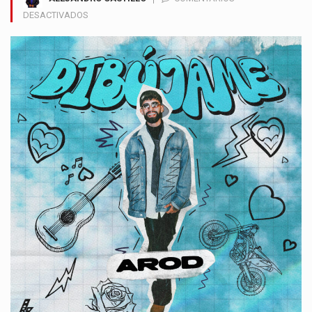
EN
DESACTIVADOS
AROD
LANZA
“DIBÚJAME”,
UN
SENCILLO
CARGADO
DE
HONESTIDAD
Y
NUEVAS
SONORIDADES