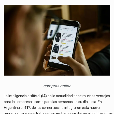
ARGENTINA
EMPIEZA
A
INTEGRAR
LA
IA
EN
SUS
COMERCIOS
compras online
La Inteligencia artificial
(IA)
en la actualidad tiene muchas ventajas
para las empresas como para las personas en su día a día. En
Argentina el
41%
de los comercios no integraron esta nueva
herramienta en sus trabajos, sin embargo, se dieron a conocer otros