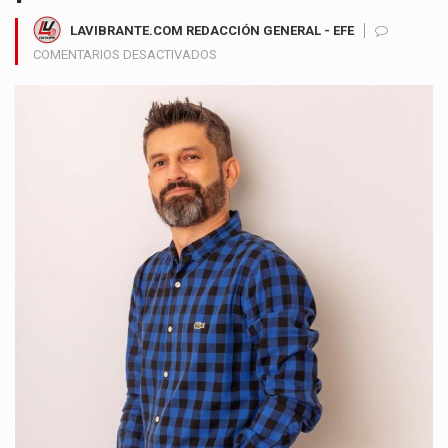
LAVIBRANTE.COM REDACCIÓN GENERAL - EFE
EN
COMENTARIOS DESACTIVADOS
ANDRÉS
JARAMILLO
LANZA
“LA
BELLEZA
DE
LA
TRISTEZA”,
UNA
OBRA
QUE
CONVIERTE
EL
DOLOR
EN
UNA
GUÍA
PARA