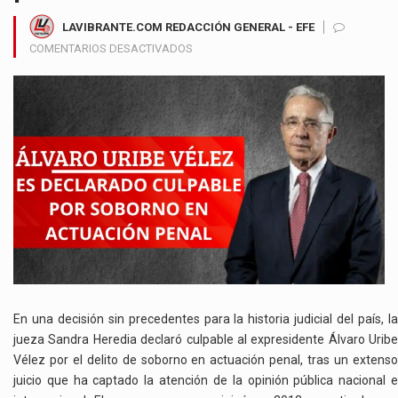
LAVIBRANTE.COM REDACCIÓN GENERAL - EFE
EN
COMENTARIOS DESACTIVADOS
ÁLVARO
URIBE
ES
DECLARADO
CULPABLE
POR
SOBORNO
EN
ACTUACIÓN
PENAL:
UN
FALLO
HISTÓRICO
SACUDE
En una decisión sin precedentes para la historia judicial del país, la
LA
jueza Sandra Heredia declaró culpable al expresidente Álvaro Uribe
POLÍTICA
Vélez por el delito de soborno en actuación penal, tras un extenso
COLOMBIANA
juicio que ha captado la atención de la opinión pública nacional e