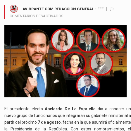
LAVIBRANTE.COM REDACCIÓN GENERAL - EFE
EN
COMENTARIOS DESACTIVADOS
ABELARDO
DE
LA
ESPRIELLA
FORTALECE
SU
GABINETE
CON
CUATRO
NUEVOS
NOMBRAMIENTOS
PARA
EL
GOBIERNO
2026-
El presidente electo
Abelardo De La Espriella
dio a conocer u
2030
nuevo grupo de funcionarios que integrarán su gabinete ministerial a
partir del próximo
7 de agosto
, fecha en la que asumirá oficialmente
la Presidencia de la República. Con estos nombramientos, el