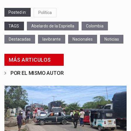
Posted in:
Política
TAGS:
Abelardo de la Espriella
Colombia
Destacadas
lavibrante
Nacionales
Noticias
MÁS ARTICULOS
POR EL MISMO AUTOR