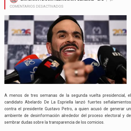
EN
COMENTARIOS DESACTIVADOS
ABELARDO
DE
LA
ESPRIELLA
ACUSA
AL
GOBIERNO
PETRO
DE
PONER
EN
DUDA
LA
TRANSPARENCIA
A menos de tres semanas de la segunda vuelta presidencial, el
ELECTORAL
candidato Abelardo De La Espriella lanzó fuertes señalamientos
contra el presidente Gustavo Petro, a quien acusó de generar un
ambiente de desinformación alrededor del proceso electoral y de
sembrar dudas sobre la transparencia de los comicios.