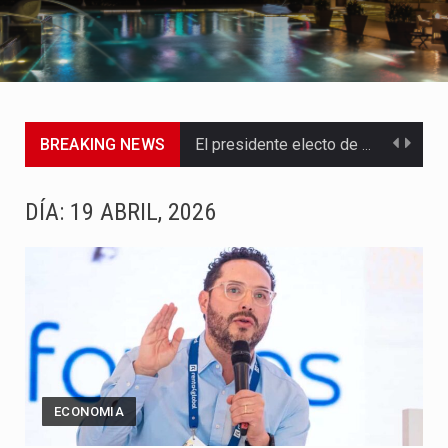
BREAKING NEWS
El presidente electo de Colombia, Abelardo de la Espriella, sostuvo…
Colombia cambia de gobierno este 7 de agosto con un…
DÍA:
19 ABRIL, 2026
El expresidente Gustavo Petro dejó este viernes 7 de agosto…
La cantautora venezolana Joaquina vuelve a sorprender a sus seguidores…
La investigación por la muerte de Kevin Arley Acosta Pico,…
La inversión extranjera directa en Colombia comenzó a dar señales…
ECONOMIA
La empresa Monómeros fue una de las protagonistas durante la…