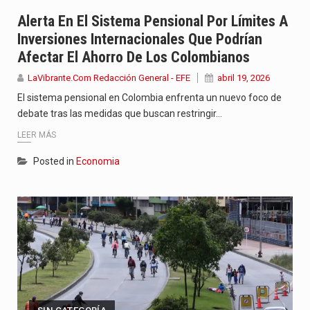
Barranquilla ya está lista para convertirse, el próximo 16 de…
Alerta En El Sistema Pensional Por Límites A
Inversiones Internacionales Que Podrían
A las 4:30 de la tarde de este viernes 7…
Afectar El Ahorro De Los Colombianos
El senador Iván Cepeda anunció desde Barranquilla la creación del…
LaVibrante.Com Redacción General - EFE
abril 19, 2026
El sistema pensional en Colombia enfrenta un nuevo foco de
debate tras las medidas que buscan restringir…
LEER MÁS
Posted in
Economia