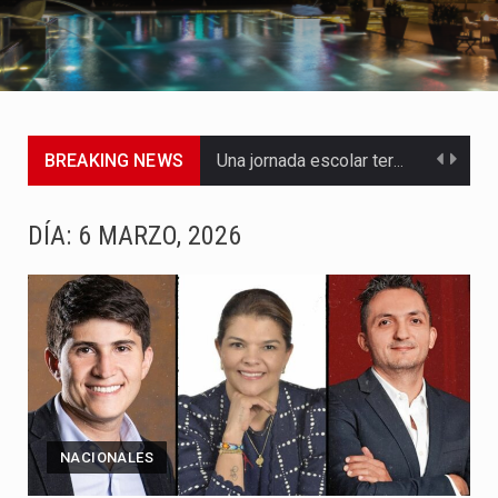
BREAKING NEWS
Una jornada escolar terminó en tragedia este viernes 7 de…
Luis Díaz cerró con buenas sensaciones su presentación en la…
DÍA:
6 MARZO, 2026
El presidente Abelardo de la Espriella dejó claro que la…
Abelardo de la Espriella asumió este viernes 7 de agosto…
La llegada de Álvaro Uribe Vélez a la ceremonia de…
Con una salva de 21 cañonazos se cumplieron los honores…
NACIONALES
El presidente electo Abelardo de la Espriella aseguró que durante…