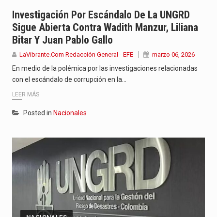
Con el inicio del gobierno de Abelardo de la Espriella,…
Investigación Por Escándalo De La UNGRD
Sigue Abierta Contra Wadith Manzur, Liliana
Abelardo de la Espriella comenzó su Gobierno con uno de…
Bitar Y Juan Pablo Gallo
Las autoridades sanitarias de Francia y España mantienen bajo vigilancia…
LaVibrante.Com Redacción General - EFE
marzo 06, 2026
En medio de la polémica por las investigaciones relacionadas
con el escándalo de corrupción en la…
LEER MÁS
Posted in
Nacionales