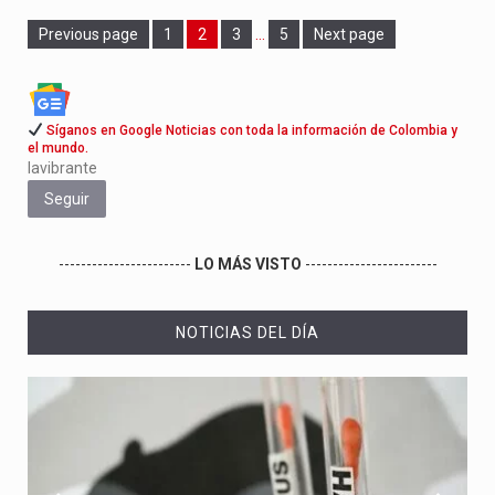
Page
Page
Page
Page
Previous page
1
2
3
…
5
Next page
Síganos en Google Noticias con toda la información de Colombia y
el mundo.
lavibrante
Seguir
------------------------
LO MÁS VISTO
------------------------
NOTICIAS DEL DÍA