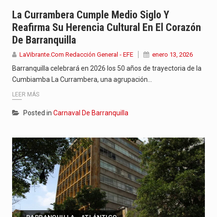
La poeta, cantante, compositora y actriz presenta una nueva edición…
La Currambera Cumple Medio Siglo Y
Reafirma Su Herencia Cultural En El Corazón
El nuevo sello discográfico fue presentado en Bogotá con un…
De Barranquilla
El Grupo Planeta presenta una nueva selección editorial para este…
LaVibrante.Com Redacción General - EFE
enero 13, 2026
Barranquilla celebrará en 2026 los 50 años de trayectoria de la
Cumbiamba La Currambera, una agrupación…
LEER MÁS
Posted in
Carnaval De Barranquilla