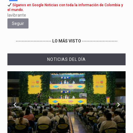
Síganos en Google Noticias con toda la información de Colombia y
el mundo.
lavibrante
Seguir
------------------------
LO MÁS VISTO
------------------------
NOTICIAS DEL DÍA