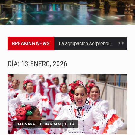
BREAKING NEWS
La agrupación sorprendió a los pasajeros de Circular Sur con…
La producción original de TAVA tendrá funciones los días 6,…
DÍA:
13 ENERO, 2026
Barranquilla ya tiene todo listo para recibir una nueva edición…
La Red Pro, integrada por 14 organizaciones que trabajan por…
El dúo bogotano presenta una nueva versión de su segundo…
La colaboración, inspirada en Cien años de soledad de Gabriel…
CARNAVAL DE BARRANQUILLA
La comedia romántica escrita y dirigida por Dago García cuenta…