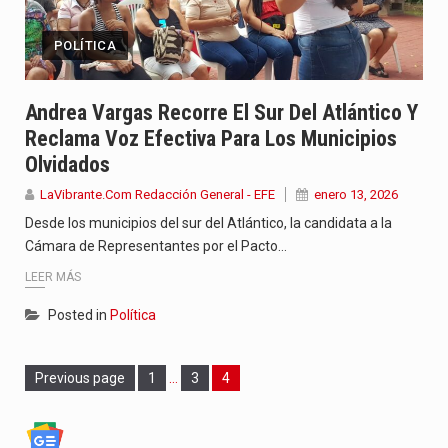
POLÍTICA
Andrea Vargas Recorre El Sur Del Atlántico Y
Reclama Voz Efectiva Para Los Municipios
Olvidados
LaVibrante.Com Redacción General - EFE
enero 13, 2026
Desde los municipios del sur del Atlántico, la candidata a la
Cámara de Representantes por el Pacto…
LEER MÁS
Posted in
Política
Page
Page
Page
Previous page
1
…
3
4