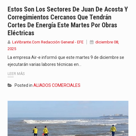
Con el inicio del gobierno de Abelardo de la Espriella,…
Estos Son Los Sectores De Juan De Acosta Y
Corregimientos Cercanos Que Tendrán
Abelardo de la Espriella comenzó su Gobierno con uno de…
Cortes De Energía Este Martes Por Obras
Eléctricas
Las autoridades sanitarias de Francia y España mantienen bajo vigilancia…
LaVibrante.Com Redacción General - EFE
diciembre 08,
2025
La empresa Air-e informó que este martes 9 de diciembre se
ejecutarán varias labores técnicas en…
LEER MÁS
Posted in
ALIADOS COMERCIALES