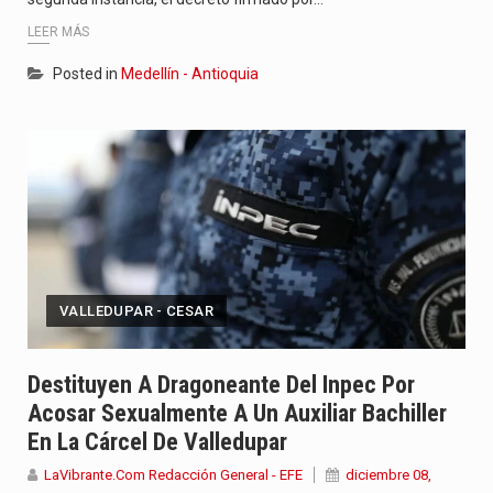
LEER MÁS
Posted in
Medellín - Antioquia
VALLEDUPAR - CESAR
Destituyen A Dragoneante Del Inpec Por
Acosar Sexualmente A Un Auxiliar Bachiller
En La Cárcel De Valledupar
LaVibrante.Com Redacción General - EFE
diciembre 08,