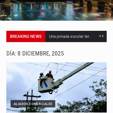
BREAKING NEWS
Una jornada escolar terminó en tragedia este viernes 7 de…
Luis Díaz cerró con buenas sensaciones su presentación en la…
DÍA:
8 DICIEMBRE, 2025
El presidente Abelardo de la Espriella dejó claro que la…
Abelardo de la Espriella asumió este viernes 7 de agosto…
La llegada de Álvaro Uribe Vélez a la ceremonia de…
Con una salva de 21 cañonazos se cumplieron los honores…
ALIADOS COMERCIALES
El presidente electo Abelardo de la Espriella aseguró que durante…