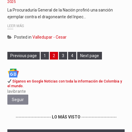
2025
La Procuraduría General de la Nación profirió una sanción
ejemplar contra el dragoneante del Inpec…
LEER MÁS
Posted in
Valledupar - Cesar
Page
Page
Page
Page
Previous page
1
2
3
4
Next page
Síganos en Google Noticias con toda la información de Colombia y
el mundo.
lavibrante
Seguir
------------------------
LO MÁS VISTO
------------------------