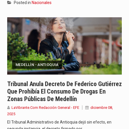
Posted in
Nacionales
MEDELLÍN - ANTIOQUIA
Tribunal Anula Decreto De Federico Gutiérrez
Que Prohibía El Consumo De Drogas En
Zonas Públicas De Medellín
LaVibrante.Com Redacción General - EFE
diciembre 08,
2025
El Tribunal Administrativo de Antioquia dejó sin efecto, en
segunda instancia, el decreto firmado por…