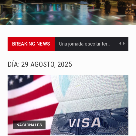
BREAKING NEWS
Una jornada escolar terminó en tragedia este viernes 7 de…
Luis Díaz cerró con buenas sensaciones su presentación en la…
DÍA:
29 AGOSTO, 2025
El presidente Abelardo de la Espriella dejó claro que la…
Abelardo de la Espriella asumió este viernes 7 de agosto…
La llegada de Álvaro Uribe Vélez a la ceremonia de…
Con una salva de 21 cañonazos se cumplieron los honores…
NACIONALES
El presidente electo Abelardo de la Espriella aseguró que durante…