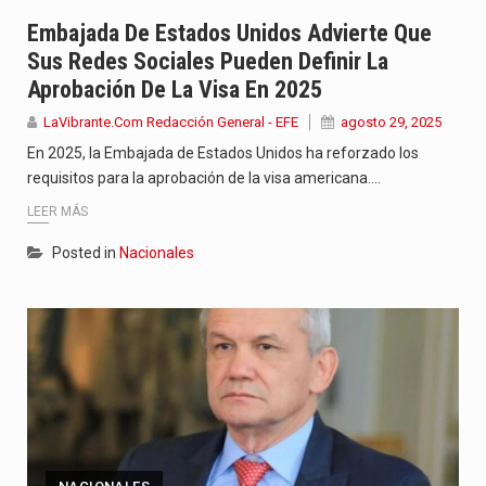
Con el inicio del gobierno de Abelardo de la Espriella,…
Embajada De Estados Unidos Advierte Que
Sus Redes Sociales Pueden Definir La
Abelardo de la Espriella comenzó su Gobierno con uno de…
Aprobación De La Visa En 2025
Las autoridades sanitarias de Francia y España mantienen bajo vigilancia…
LaVibrante.Com Redacción General - EFE
agosto 29, 2025
En 2025, la Embajada de Estados Unidos ha reforzado los
requisitos para la aprobación de la visa americana.…
LEER MÁS
Posted in
Nacionales