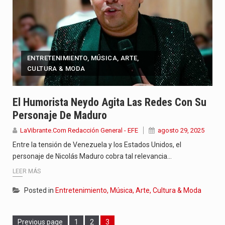
ENTRETENIMIENTO, MÚSICA, ARTE,
CULTURA & MODA
El Humorista Neydo Agita Las Redes Con Su
Personaje De Maduro
LaVibrante.Com Redacción General - EFE
agosto 29, 2025
Entre la tensión de Venezuela y los Estados Unidos, el
personaje de Nicolás Maduro cobra tal relevancia…
LEER MÁS
Posted in
Entretenimiento, Música, Arte, Cultura & Moda
Page
Page
Page
Previous page
1
2
3